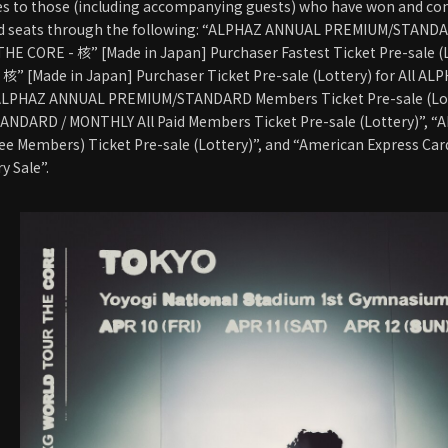
s to those (including accompanying guests) who have won and co
ed seats through the following: “ALPHAZ ANNUAL PREMIUM/STAND
THE CORE - 核” [Made in Japan] Purchaser Fastest Ticket Pre-sale (L
核” [Made in Japan] Purchaser Ticket Pre-sale (Lottery) for All A
 “ALPHAZ ANNUAL PREMIUM/STANDARD Members Ticket Pre-sale (Lo
NDARD / MONTHLY All Paid Members Ticket Pre-sale (Lottery)”, “
ree Members) Ticket Pre-sale (Lottery)”, and “American Express Ca
y Sale”.