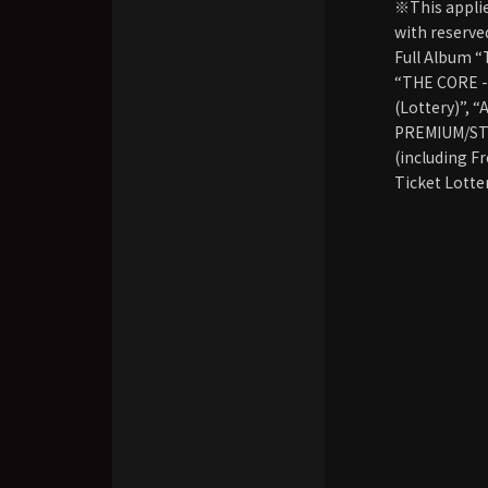
※This applie
with reserv
Full Album “
“THE CORE - 
(Lottery)”,
PREMIUM/STA
(including F
Ticket Lotter