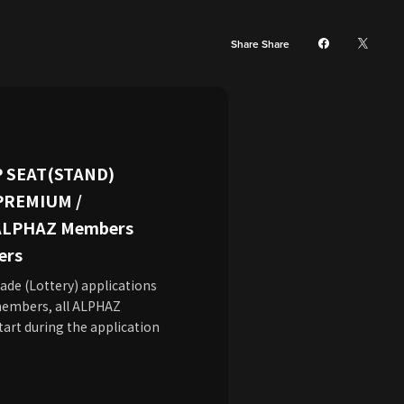
Share Share
P SEAT(STAND)
 PREMIUM /
 ALPHAZ Members
ers
e (Lottery) applications
embers, all ALPHAZ
art during the application