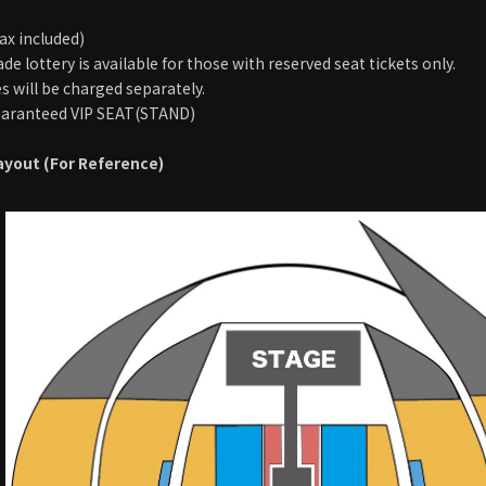
＞
ax included)
e lottery is available for those with reserved seat tickets only.
 will be charged separately.
uaranteed VIP SEAT(STAND)
yout (For Reference)