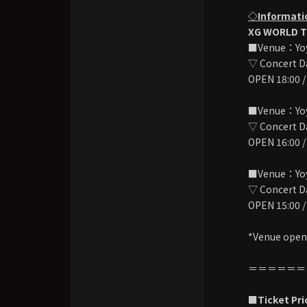
◇Informati
XG WORLD T
■Venue：Yoyo
▽ Concert Dat
OPEN 18:00 /
■Venue：Yoyo
▽ Concert Da
OPEN 16:00 /
■Venue：Yoyo
▽ Concert Da
OPEN 15:00 /
*Venue openi
＝＝＝＝＝＝
■Ticket Pri