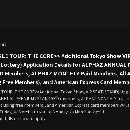
ri]
LD TOUR: THE CORE>> Additional Tokyo Show VI
(Lottery) Application Details for ALPHAZ ANNUAL
 Members, ALPHAZ MONTHLY Paid Members, All
g Free Members), and American Express Card Memb
TOUR: THE CORE>>Additional Tokyo Show, VIP SEAT(STAND) Upgrad
 ANNUAL PREMIUM / STANDARD members, ALPHAZ MONTHLY paid m
luding free members), and American Express card members will st
riday, 20 March at 15:00 to Monday, 23 March at 23:59!
 details on how to apply.