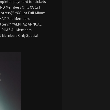
mpleted payment for tickets
ARD Members Only XG 1st
ottery)”, “XG 1st Full Album
LPHAZ Paid Members
ttery)”, “ALPHAZ ANNUAL
ALPHAZ All Members
rd Members Only Special