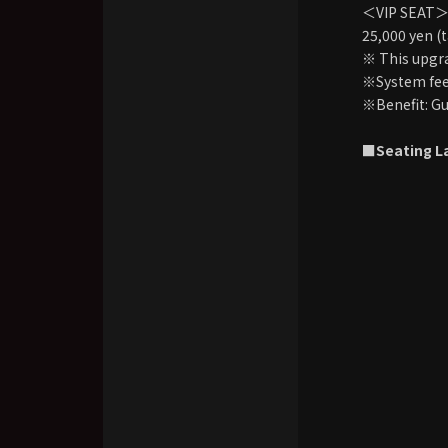
＜VIP SEAT
25,000 yen (t
※ This upgrad
※System fees
※Benefit: G
■Seating La