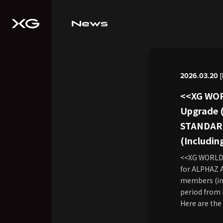
News
2026.03.20 [F
<<XG WOR
Upgrade 
STANDARD
(Includin
<<XG WORLD 
for ALPHAZ
members (inc
period from F
Here are the