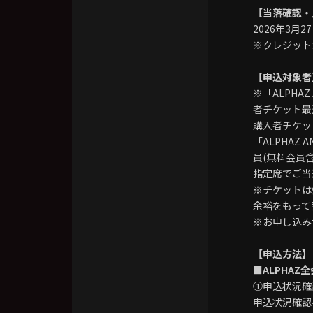
【当落確認・
2026年3月27
※クレジット
【申込対象者
※「ALPHAZ 
者チケット最速先
購入者チケット
「ALPHAZ 
員(無料会員
指定席でご当
※チケットは
余裕をもって
※お申し込み
【申込方法】
■ALPHAZ全
①申込状況確
申込状況確認