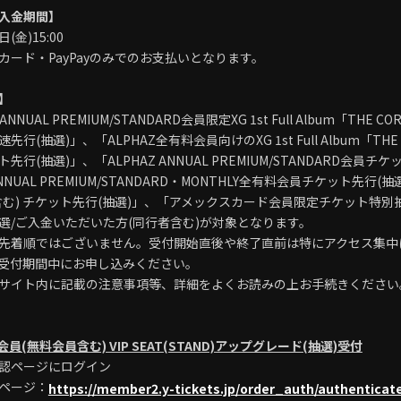
入金期間】
日(金)15:00
カード・PayPayのみでのお支払いとなります。
】
ANNUAL PREMIUM/STANDARD会員限定XG 1st Full Album「THE
行(抽選)」、「ALPHAZ全有料会員向けのXG 1st Full Album「THE
先行(抽選)」、「ALPHAZ ANNUAL PREMIUM/STANDARD会員チ
ANNUAL PREMIUM/STANDARD・MONTHLY全有料会員チケット先行(
含む) チケット先行(抽選)」、「アメックスカード会員限定チケット特
選/ご入金いただいた方(同行者含む)が対象となります。
先着順ではございません。受付開始直後や終了直前は特にアクセス集中
受付期間中にお申し込みください。
サイト内に記載の注意事項等、詳細をよくお読みの上お手続きください
会員(無料会員含む) VIP SEAT(STAND)アップグレード(抽選)受付
認ページにログイン
ページ：
https://member2.y-tickets.jp/order_auth/authenticat