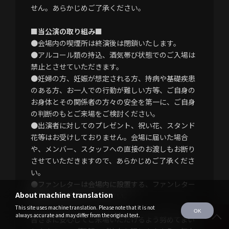
せん。あらかじめご了承ください。
■当公演の取り組み■
●会場内の喫煙所は終演後は閉鎖いたします。
●アルコール類の持込、酒気帯び状態でのご入場は
禁止とさせていただきます。
●妊婦の方、妊娠が想定される方、持病や基礎疾患
のある方、お一人での行動が難しい方等、ご自身の
お身体とその関係者の方々の安全を第一に、ご自身
の判断のもとご来場をご検討ください。
●出演者に対してのプレゼント、祝い花、スタンド
花等はお受けしておりません。会場に届いた場合
や、メンバー、スタッフへの直接のお渡しもお断り
させていただきますので、あらかじめご了承くださ
い。
●ファンレターは会場内に設置する、ファンレター
About machine translation
専用BOXへ投函してください。
This site uses machine translation. Please note that it is not
OK
always accurate and may differ from the original text.
皆さまに安心してご来場いただけるよう努めてまい