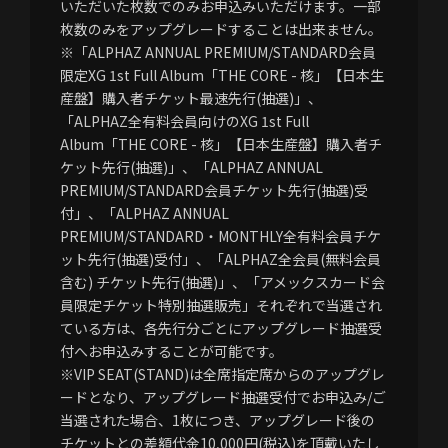
いただいた枚数でのみお申込みいただけます。一部
枚数のみをアップグレードすることは出来ません。
※「ALPHAZ ANNUAL PREMIUM/STANDARD会員
限定XG 1st Full Album「THE CORE - 核」【日本生
産盤】購入者チケット最速先行(抽選)」、
「ALPHAZ全有料会員向けのXG 1st Full
Album「THE CORE - 核」【日本生産盤】購入者チ
ケット先行(抽選)」、「ALPHAZ ANNUAL
PREMIUM/STANDARD会員チケット先行(抽選)受
付」、「ALPHAZ ANNUAL
PREMIUM/STANDARD・MONTHLY全有料会員チケ
ット先行(抽選)受付」、「ALPHAZ全会員(無料会員
含む) チケット先行(抽選)」、「アメックスカード会
員限定チケット特別抽選販売」それぞれで当選され
ている方は、各先行分ごとにアップグレード抽選受
付へお申込みすることが可能です。
※VIP SEAT(STAND)は全席指定席からのアップグレ
ードとなり、アップグレード抽選受付でお申込み/ご
当選された場合、1枚につき、アップグレード後の
チケットとの差額代金10,000円(税込)を頂戴いたし