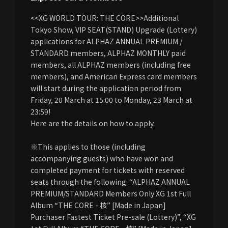
<<XG WORLD TOUR: THE CORE>>Additional
Tokyo Show, VIP SEAT(STAND) Upgrade (Lottery)
applications for ALPHAZ ANNUAL PREMIUM /
STANDARD members, ALPHAZ MONTHLY paid
members, all ALPHAZ members (including free
members), and American Express card members
will start during the application period from
Friday, 20 March at 15:00 to Monday, 23 March at
23:59!
Here are the details on how to apply.
※This applies to those (including
accompanying guests) who have won and
completed payment for tickets with reserved
seats through the following: “ALPHAZ ANNUAL
PREMIUM/STANDARD Members Only XG 1st Full
Album “THE CORE - 核” [Made in Japan]
Purchaser Fastest Ticket Pre-sale (Lottery)”, “XG