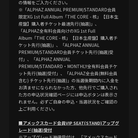
の情報をご入力ください。
※「ALPHAZ ANNUAL PREMIUM/STANDARD会員
限定XG 1st Full Album「THE CORE - 核」【日本生
産盤】購入者チケット最速先行(抽選)」、
「ALPHAZ全有料会員向けのXG 1st Full
Album「THE CORE - 核」【日本生産盤】購入者チ
ケット先行(抽選)」、「ALPHAZ ANNUAL
PREMIUM/STANDARD会員チケット先行(抽選)受
付」、「ALPHAZ ANNUAL
PREMIUM/STANDARD・MONTHLY全有料会員チケ
ット先行(抽選)受付」、「ALPHAZ全会員(無料会員
含む) チケット先行(抽選)」の当選後期間内に入金を
お済ませになられなかった方、他先行でご購入され
た方の申込状況確認ページには申込ボタンは表示さ
れません。必ずご自身の申込・当選状況をご確認の
上ご利用ください。
■アメックスカード会員VIP SEAT(STAND)アップグ
レード(抽選)受付
※アップグレード抽選受付は、「アメックスカード